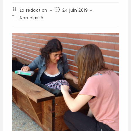
Auteur/autrice
Publication
La rédaction
24 juin 2019
de
publiée :
Post
Non classé
la
category:
publication :