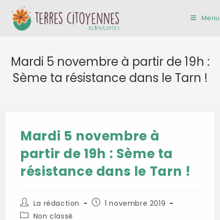
Skip
to
Menu
content
Mardi 5 novembre à partir de 19h :
Sème ta résistance dans le Tarn !
Mardi 5 novembre à
partir de 19h : Sème ta
résistance dans le Tarn !
Auteur/autrice
Publication
La rédaction
1 novembre 2019
de
publiée :
Post
Non classé