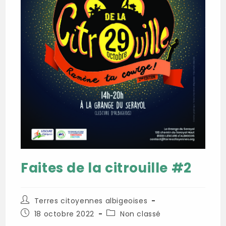
Faites de la citrouille #2
Auteur/autrice
Terres citoyennes albigeoises
de
Publication
Post
18 octobre 2022
Non classé
la
publiée :
category: