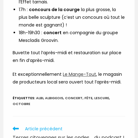
l’Effet tarnais.
17h :
concours de la courge
la plus grosse, la
plus belle sculpture (c’est un concours où tout le
monde est gagnant) !
18h-19h30 :
concert
en compagnie du groupe
Mescladis Groovin.
Buvette tout l’après-midi et restauration sur place
en fin d’après-midi.
Et exceptionnellement
Le Mange-Tout
, le magasin
de producteurs local sera ouvert tout l’après-midi.
ÉTIQUETTES
:
ALBI
,
ALBIGEOIS
,
CONCERT
,
FÊTE
,
LESCURE
,
OCTOBRE
Read
Article précédent
more
Terres citoyennes sur les ondes…. du podcast !