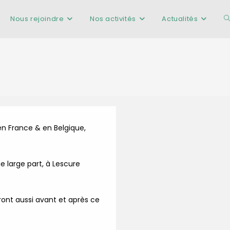
Nous rejoindre
Nos activités
Actualités
T
w
s
 en France & en Belgique,
ne large part, à Lescure
ont aussi avant et après ce