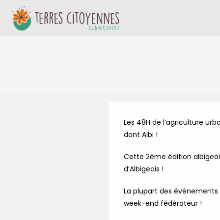
Skip
to
content
Les 48H de l’agriculture urb
dont Albi !
Cette 2ème édition albigeois
d’Albigeois !
La plupart des évènements s
week-end fédérateur !