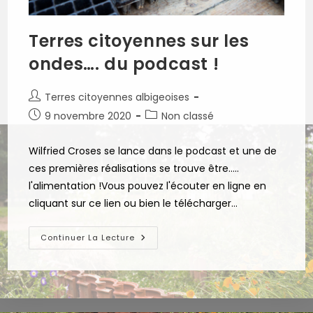
Terres citoyennes sur les
ondes…. du podcast !
Auteur/autrice
Terres citoyennes albigeoises
de
Publication
Post
9 novembre 2020
Non classé
la
publiée :
category:
publication :
Wilfried Croses se lance dans le podcast et une de
ces premières réalisations se trouve être.....
l'alimentation !Vous pouvez l'écouter en ligne en
cliquant sur ce lien ou bien le télécharger…
Terres
Continuer La Lecture
Citoyennes
Sur
Les
Ondes….
Du
Podcast
!