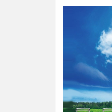
la
publication :