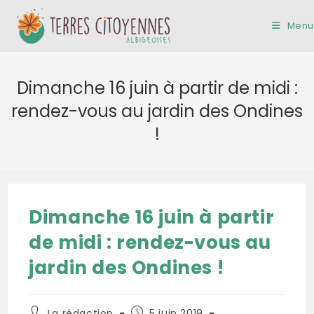
Skip
to
Menu
content
Dimanche 16 juin à partir de midi :
rendez-vous au jardin des Ondines
!
Dimanche 16 juin à partir
de midi : rendez-vous au
jardin des Ondines !
Auteur/autrice
Publication
La rédaction
5 juin 2019