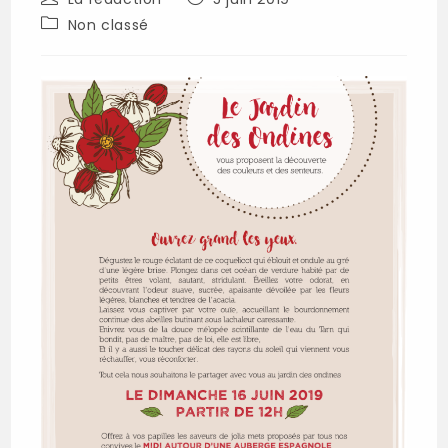
de
publiée :
Post
Non classé
la
category:
publication :