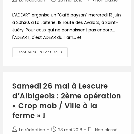
La rédaction
28 mai 2018
Non classé
de
publiée :
category:
la
L'ADEART organise un "Café paysan" mercredi 13 juin
publication :
à 20h30, à La Laiterie, 19 route des Avalats, à Saint-
Juéry. Pour ceux qui ne connaissent pas encore...
l'ADEART, c'est ADEAR du Tarn... et…
Mercredi
Continuer La Lecture
13
Juin
À
20h30
À
Saint-
Juéry
Samedi 26 mai à Lescure
:
L’ADEART
d’Albigeois : 2ème opération
Propose
Un
Café
« Crop mob / Ville à la
Paysan
ferme » !
Auteur/autrice
Publication
Post
La rédaction
23 mai 2018
Non classé