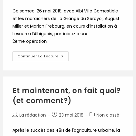
de
publiée :
category:
la
Ce samedi 26 mai 2018, avec Albi Ville Comestible
publication :
et les maraîchers de La Grange du Serayol, August
Miller et Marion Frebourg, en cours d’installation à
Lescure d’Albigeois, participez à une
2ème opération…
Samedi
Continuer La Lecture
26
Mai
À
Lescure
D’Albigeois
:
2ème
Et maintenant, on fait quoi?
Opération
« Crop
(et comment?)
Mob
/
Ville
À
Auteur/autrice
Publication
Post
La rédaction
23 mai 2018
Non classé
La
Ferme »
de
publiée :
category:
!
la
Après le succès des 48H de l'agriculture urbaine, la
publication :