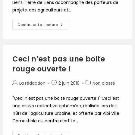
Liens. Terre de Liens accompagne des porteurs de
projets, des agriculteurs et…
Terre
Continuer La Lecture
De
Liens
Au
Café
Plùm,
À
Lautrec,
Ceci n’est pas une boite
C’est
Ce
rouge ouverte !
Mercredi
6
Juin
À
Auteur/autrice
Publication
Post
La rédaction
2 juin 2018
Non classé
18h30
!
de
publiée :
category:
la
"Ceci n'est pas une boite rouge ouverte !" Ceci est
publication :
une œuvre collective éphémère, réalisée lors des
48H de l'agriculture urbaine, et offerte par Albi Ville
Comestible au centre d'art Le…