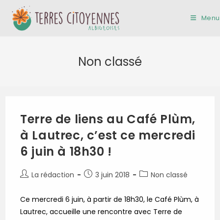
Skip
to
Menu
content
Non classé
Terre de liens au Café Plùm,
à Lautrec, c’est ce mercredi
6 juin à 18h30 !
Auteur/autrice
Publication
Post
La rédaction
3 juin 2018
Non classé
de
publiée :
category:
la
Ce mercredi 6 juin, à partir de 18h30, le Café Plùm, à
publication :
Lautrec, accueille une rencontre avec Terre de