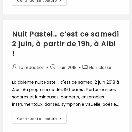
Ceci
Continuer La Lecture
N’est
Pas
Une
Boite
Rouge
Ouverte
!
Nuit Pastel… c’est ce samedi
2 juin, à partir de 19h, à Albi
!
Auteur/autrice
Publication
Post
La rédaction
1 juin 2018
Non classé
de
publiée :
category:
la
La dixième nuit Pastel... c'est ce samedi 2 juin 2018 à
publication :
Albi ! Au programme dès 19 heures : Performances
sonores et lumineuses, concerts, ensembles
instrumentaux, danses, symphonie visuelle, poésie,…
Nuit
Continuer La Lecture
Pastel…
C’est
Ce