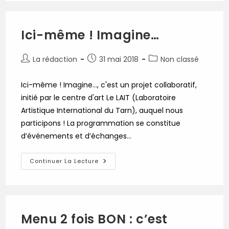
Samedi
2
Juin,
À
Ici-même ! Imagine…
Partir
De
19h,
À
Auteur/autrice
Publication
Post
La rédaction
31 mai 2018
Non classé
Albi
de
publiée :
category:
!
la
Ici-même ! Imagine..., c'est un projet collaboratif,
publication :
initié par le centre d'art Le LAIT (Laboratoire
Artistique International du Tarn), auquel nous
participons ! La programmation se constitue
d’événements et d’échanges…
Ici-
Continuer La Lecture
Même
!
Imagine…
Menu 2 fois BON : c’est