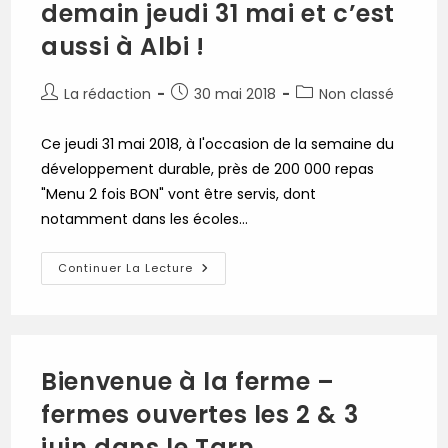
demain jeudi 31 mai et c’est
aussi à Albi !
Auteur/autrice
Publication
Post
La rédaction
30 mai 2018
Non classé
de
publiée :
category:
la
Ce jeudi 31 mai 2018, à l'occasion de la semaine du
publication :
développement durable, près de 200 000 repas
"Menu 2 fois BON" vont être servis, dont
notamment dans les écoles…
Menu
Continuer La Lecture
2
Fois
BON
:
C’est
Demain
Jeudi
Bienvenue à la ferme –
31
Mai
fermes ouvertes les 2 & 3
Et
C’est
Aussi
juin dans le Tarn