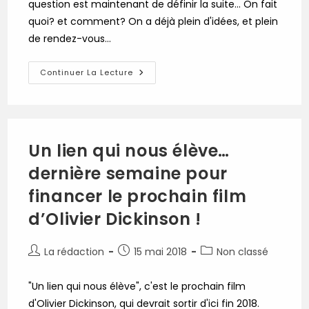
question est maintenant de définir la suite... On fait
quoi? et comment? On a déjà plein d'idées, et plein
de rendez-vous…
Et
Continuer La Lecture
Maintenant,
On
Fait
Quoi?
(et
Comment?)
Un lien qui nous élève…
dernière semaine pour
financer le prochain film
d’Olivier Dickinson !
Auteur/autrice
Publication
Post
La rédaction
15 mai 2018
Non classé
de
publiée :
category:
la
"Un lien qui nous élève", c'est le prochain film
publication :
d'Olivier Dickinson, qui devrait sortir d'ici fin 2018.