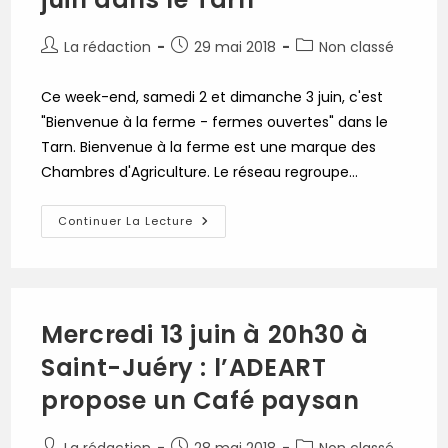
À
Albi
!
Auteur/autrice
Publication
Post
La rédaction
29 mai 2018
Non classé
de
publiée :
category:
la
Ce week-end, samedi 2 et dimanche 3 juin, c'est
publication :
"Bienvenue à la ferme - fermes ouvertes" dans le
Tarn. Bienvenue à la ferme est une marque des
Chambres d'Agriculture. Le réseau regroupe…
Bienvenue
Continuer La Lecture
À
La
Ferme
–
Fermes
Ouvertes
Les
Mercredi 13 juin à 20h30 à
2
&
Saint-Juéry : l’ADEART
3
Juin
Dans
propose un Café paysan
Le
Tarn
Auteur/autrice
Publication
Post